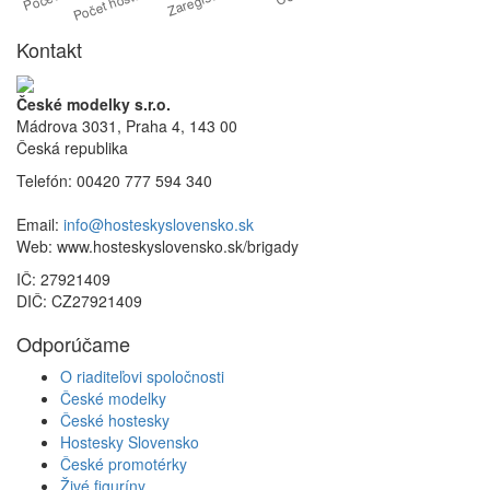
Kontakt
České modelky s.r.o.
Mádrova 3031, Praha 4, 143 00
Česká republika
Telefón: 00420 777 594 340
Email:
info@hosteskyslovensko.sk
Web: www.hosteskyslovensko.sk/brigady
IČ: 27921409
DIČ: CZ27921409
Odporúčame
O riaditeľovi spoločnosti
České modelky
České hostesky
Hostesky Slovensko
České promotérky
Živé figuríny