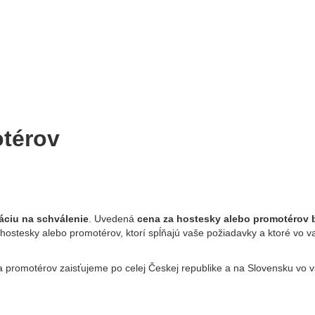
otérov
áciu na schválenie
. Uvedená
cena za hostesky alebo promotérov
hostesky alebo promotérov, ktorí spĺňajú vaše požiadavky a ktoré vo v
 promotérov zaisťujeme po celej Českej republike a na Slovensku vo v