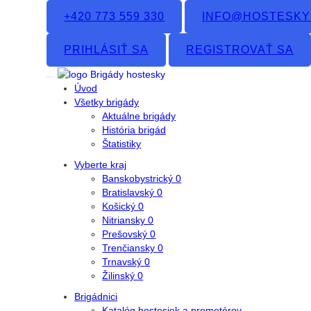
+420 773 559 330
INFO@HOSTESKY
PRIHLÁSIŤ SA
REGISTROVAŤ SA
Úvod
Všetky brigády
Aktuálne brigády
História brigád
Štatistiky
Vyberte kraj
Banskobystrický
0
Bratislavský
0
Košický
0
Nitriansky
0
Prešovský
0
Trenčiansky
0
Trnavský
0
Žilinský
0
Brigádnici
Katalóg hostesiek a promotérov