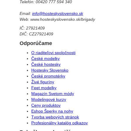
Telefón: 00420 777 594 340
Email:
info@hosteskyslovensko.sk
Web: www.hosteskyslovensko.sk/brigady
IČ: 27921409
DIČ: CZ27921409
Odporúčame
O riaditeľovi spoločnosti
České modelky
České hostesky
Hostesky Slovensko
České promotérky
Živé figuríny
Feet modelky
Magazín Svetom módy
Modelingové kurzy
Ceny produktov
Eshop Šperky na nohy
Tvorba webových stránok
Profesionálny katalóg odkazov