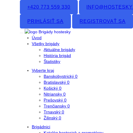
+420 773 559 330
INFO@HOSTESKY
PRIHLÁSIŤ SA
REGISTROVAŤ SA
Úvod
Všetky brigády
Aktuálne brigády
História brigád
Štatistiky
Vyberte kraj
Banskobystrický
0
Bratislavský
0
Košický
0
Nitriansky
0
Prešovský
0
Trenčiansky
0
Trnavský
0
Žilinský
0
Brigádnici
Katalóg hostesiek a promotérov